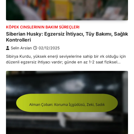
KÖPEK CINSLERININ BAKIM SÜREÇLERI
Siberian Husky: Egzersiz İhtiyacı, Tüy Bakımı, Sağlık
Kontrolleri
Selin Arslan
02/12/2025
Sibirya Kurdu, yüksek enerji seviyelerine sahip bir ırk olduğu için
düzenli egzersiz ihtiyacı vardır; günde en az 1-2 saat fiziksel…