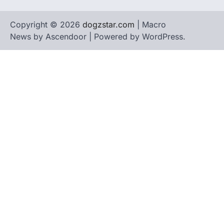
Copyright © 2026
dogzstar.com
| Macro
News by
Ascendoor
| Powered by
WordPress
.