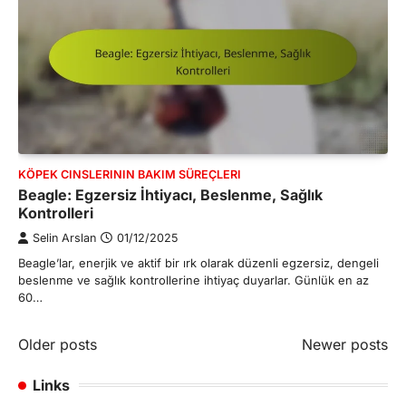
KÖPEK CINSLERININ BAKIM SÜREÇLERI
Beagle: Egzersiz İhtiyacı, Beslenme, Sağlık
Kontrolleri
Selin Arslan
01/12/2025
Beagle’lar, enerjik ve aktif bir ırk olarak düzenli egzersiz, dengeli
beslenme ve sağlık kontrollerine ihtiyaç duyarlar. Günlük en az
60…
Posts
Older posts
Newer posts
navigation
Links