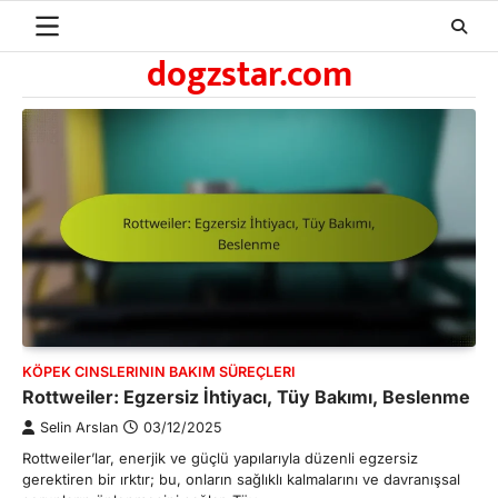
Skip
to
dogzstar.com
content
KÖPEK CINSLERININ BAKIM SÜREÇLERI
Rottweiler: Egzersiz İhtiyacı, Tüy Bakımı, Beslenme
Selin Arslan
03/12/2025
Rottweiler’lar, enerjik ve güçlü yapılarıyla düzenli egzersiz
gerektiren bir ırktır; bu, onların sağlıklı kalmalarını ve davranışsal