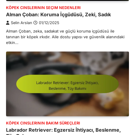
KÖPEK CINSLERININ SEÇIM NEDENLERI
Alman Çoban: Koruma İçgüdüsü, Zeki, Sadık
Selin Arslan
01/12/2025
Alman Çoban, zeka, sadakat ve güçlü koruma içgüdüsü ile
tanınan bir köpek ırkıdır. Aile dostu yapısı ve güvenlik alanındaki
etkin…
KÖPEK CINSLERININ BAKIM SÜREÇLERI
Labrador Retriever: Egzersiz İhtiyacı, Beslenme,