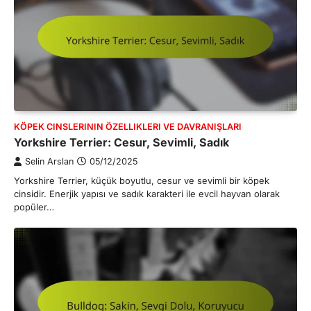
KÖPEK CINSLERININ ÖZELLIKLERI VE DAVRANIŞLARI
Yorkshire Terrier: Cesur, Sevimli, Sadık
Selin Arslan
05/12/2025
Yorkshire Terrier, küçük boyutlu, cesur ve sevimli bir köpek
cinsidir. Enerjik yapısı ve sadık karakteri ile evcil hayvan olarak
popüler…