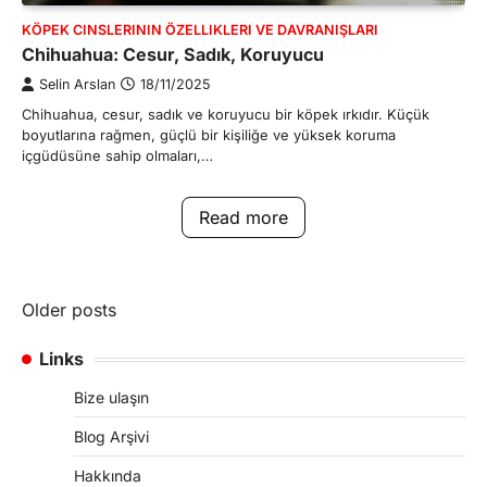
KÖPEK CINSLERININ ÖZELLIKLERI VE DAVRANIŞLARI
Chihuahua: Cesur, Sadık, Koruyucu
Selin Arslan
18/11/2025
Chihuahua, cesur, sadık ve koruyucu bir köpek ırkıdır. Küçük
boyutlarına rağmen, güçlü bir kişiliğe ve yüksek koruma
içgüdüsüne sahip olmaları,…
Read more
Posts
Older posts
navigation
Links
Bize ulaşın
Blog Arşivi
Hakkında