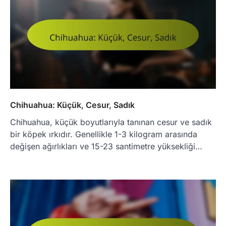
Chihuahua: Küçük, Cesur, Sadık
Chihuahua, küçük boyutlarıyla tanınan cesur ve sadık
bir köpek ırkıdır. Genellikle 1-3 kilogram arasında
değişen ağırlıkları ve 15-23 santimetre yüksekliği…