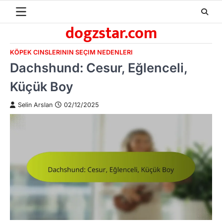
Skip
to
dogzstar.com
content
KÖPEK CINSLERININ SEÇIM NEDENLERI
Dachshund: Cesur, Eğlenceli,
Küçük Boy
Selin Arslan
02/12/2025