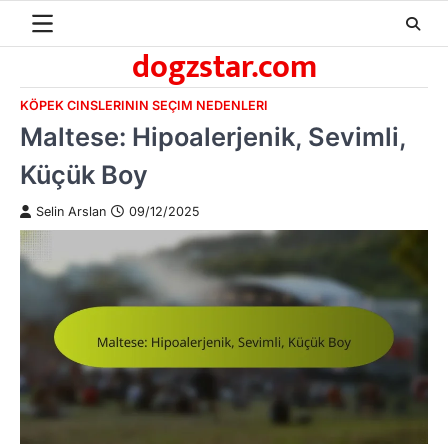
Skip
to
dogzstar.com
content
KÖPEK CINSLERININ SEÇIM NEDENLERI
Maltese: Hipoalerjenik, Sevimli,
Küçük Boy
Selin Arslan
09/12/2025