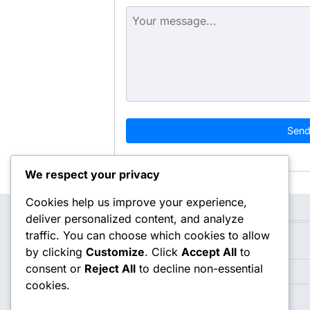
Sen
We respect your privacy
Cookies help us improve your experience,
deliver personalized content, and analyze
Categories
traffic. You can choose which cookies to allow
Köpek Cinslerinin Bakım Süreçleri
by clicking
Customize
. Click
Accept All
to
consent or
Reject All
to decline non-essential
Köpek Cinslerinin Özellikleri ve Davranışları
cookies.
Köpek Cinslerinin Seçim Nedenleri