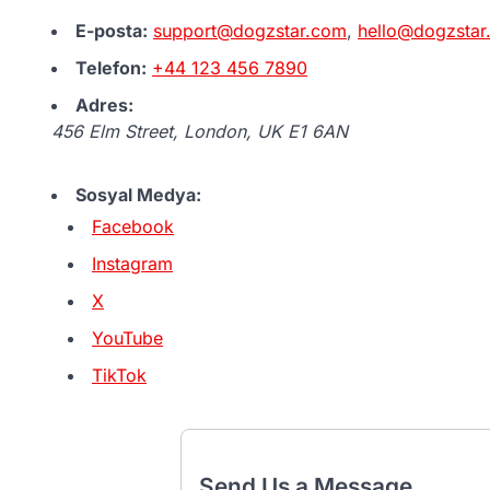
E-posta:
support@dogzstar.com
,
hello@dogzstar
Telefon:
+44 123 456 7890
Adres:
456 Elm Street, London, UK E1 6AN
Sosyal Medya:
Facebook
Instagram
X
YouTube
TikTok
Send Us a Message