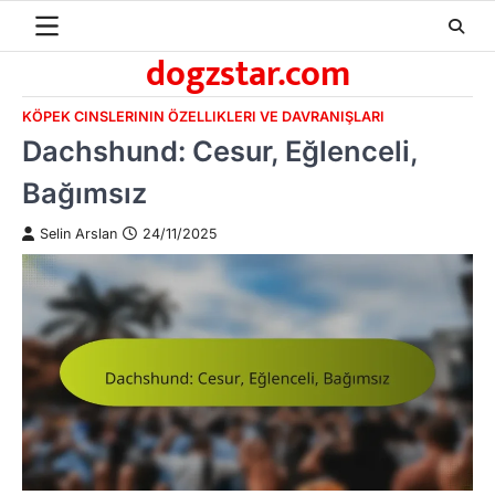
Skip
to
dogzstar.com
content
KÖPEK CINSLERININ ÖZELLIKLERI VE DAVRANIŞLARI
Dachshund: Cesur, Eğlenceli,
Bağımsız
Selin Arslan
24/11/2025