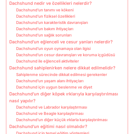
Dachshund nedir ve özellikleri nelerdir?
Dachshund’un tanımı ve kökeni
Dachshund’un fiziksel özellikleri
Dachshund’un karakteristik davranışları
Dachshund’un bakım ihtiyaçları
Dachshund’un sağlık sorunları
Dachshund’un eğlenceli ve cesur yanları nelerdir?
Dachshund’un oyun oynamaya olan ilgisi
Dachshund’un cesur davranışları ve koruma içgüdüsü
Dachshund ile eğlenceli aktiviteler
Dachshund sahiplenirken nelere dikkat edilmelidir?
Sahiplenme sürecinde dikkat edilmesi gerekenler
Dachshund’un yaşam alanı ihtiyaçları
Dachshund için uygun beslenme ve diyet
Dachshund’un diğer köpek ırklarıyla karşılaştırılması
nasıl yapılır?
Dachshund ve Labrador karşılaştırması
Dachshund ve Beagle karşılaştırması
Dachshund’un diğer küçük ırklarla karşılaştırılması
Dachshund’un eğitimi nasıl olmalıdır?
Dachshund için temel eğitim yöntemleri